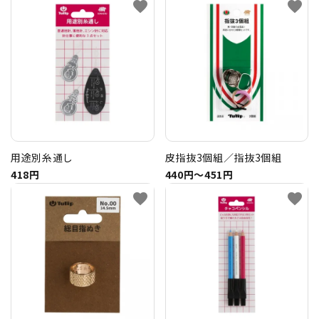
favorite
favorite
トピックス
配送方法
お支払方法
プライバシーポリシー
用途別糸通し
皮指抜3個組／指抜3個組
418円
440円〜451円
特定商取引法について
favorite
favorite