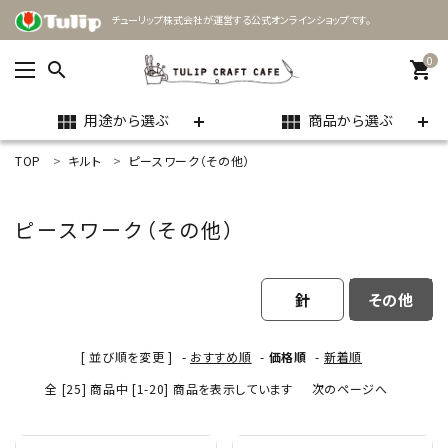
チューリップ株式会社が運営する公式オンラインショップです。
0
search
shopping_cart
用途から選ぶ
商品から選ぶ
view_module
view_module
TOP
キルト
ピースワーク（その他）
ACCOUNT MENU
ようこそ ゲスト 様
ピースワーク（その他）
meeting_room
person
ログイン
新規会員登録
針
その他
search
[ 並び順を変更 ]
-
おすすめ順
-
価格順
-
新着順
用途
全 [25] 商品中 [1-20] 商品を表示しています
次のページへ
商品カテゴリー