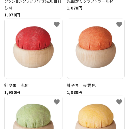
クッショングリップ付き先丸目打
先曲がりクラフトツールＭ
ちＭ
1,078円
1,078円
favorite
favorite
針やま 赤紅
針やま 東雲色
1,980円
1,980円
favorite
favorite