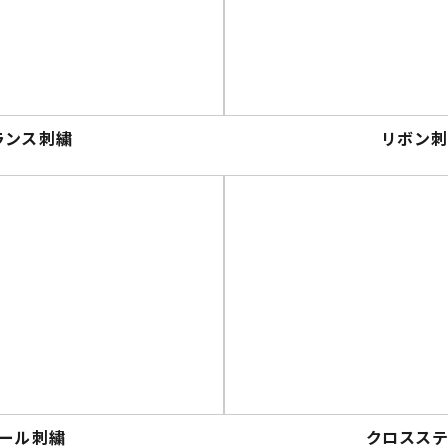
ランス刺繍
リボン
ール刺繍
クロスス