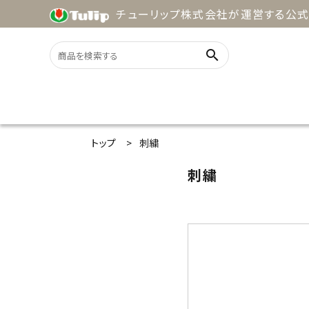
チューリップ株式会社が運営する公式
search
ACCOUNT MENU
トップ
刺繍
ようこそ ゲスト 様
刺繍
meeting_room
person
ログイン
新規会員登録
search
用途