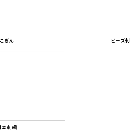
こぎん
ビーズ
日本刺繍