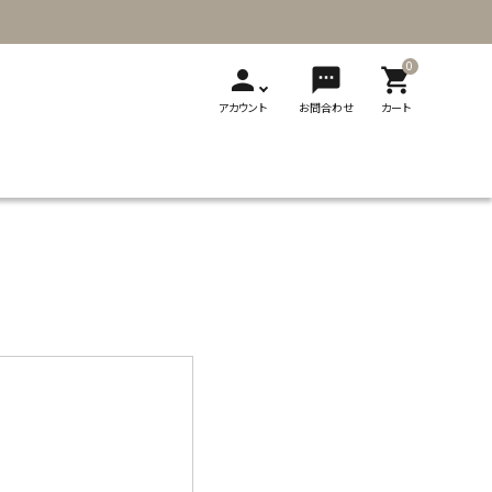
0
person
sms
shopping_cart
アカウント
お問合わせ
カート
T
新発売
展示会
メディア掲載
刺繍
ソーイング用品
レザークラフト
ギフト・贈り物
製品カタログ
切り替え式竹
切り替え式アフ
フェルト
輪針
ガン針
ビーズ用品
フェルト用品