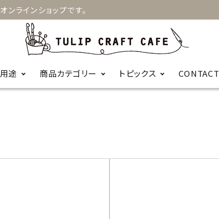
オンラインショップです。
用途
商品カテゴリー
トピックス
CONTAC
お知らせ
キルト
手縫針
裁縫
お針箱
商品に関するＦ
編み物
かぎ針
ビーズ
レース針
ＡＱ
輪針
編み針用品
カープコラボ
毛糸
商品