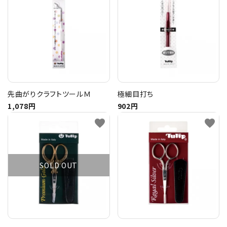
先曲がりクラフトツールＭ
極細目打ち
1,078円
902円
favorite
favorite
SOLD OUT