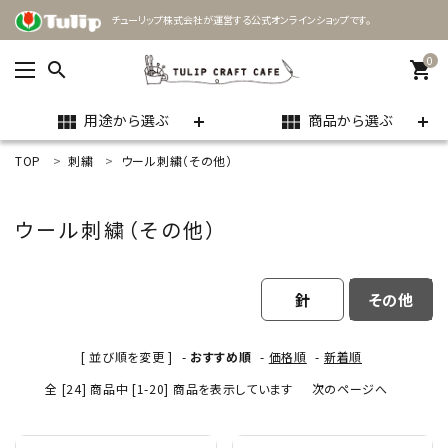
チューリップ株式会社が運営する公式オンラインショップです。
0
search
shopping_cart
用途から選ぶ
商品から選ぶ
view_module
view_module
TOP
刺繍
ウール刺繍（その他）
ACCOUNT MENU
ようこそ ゲスト 様
ウール刺繍（その他）
meeting_room
person
ログイン
新規会員登録
針
その他
search
[ 並び順を変更 ]
-
おすすめ順
-
価格順
-
新着順
用途
全 [24] 商品中 [1-20] 商品を表示しています
次のページへ
商品カテゴリー