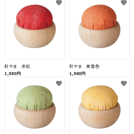
favorite
favorite
トピックス
配送方法
お支払方法
プライバシーポリシー
針やま 赤紅
針やま 東雲色
1,980円
1,980円
特定商取引法について
favorite
favorite