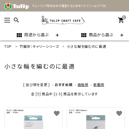
チューリップ株式会社が運営する公式オンラインショップです。
0
search
shopping_cart
用途から選ぶ
商品から選ぶ
view_module
view_module
TOP
竹輪針：キャリーシリーズ
小さな輪を編むのに最適
ACCOUNT MENU
ようこそ ゲスト 様
小さな輪を編むのに最適
meeting_room
person
ログイン
新規会員登録
[ 並び順を変更 ]
-
おすすめ順
-
価格順
-
新着順
search
全 [5] 商品中 [1-5] 商品を表示しています
用途
favorite
favorite
商品カテゴリー