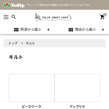
チューリップ株式会社が運営する公式オンラインショップです。
0
search
shopping_cart
用途から選ぶ
商品から選ぶ
view_module
view_module
ACCOUNT MENU
トップ
キルト
ようこそ ゲスト 様
キルト
meeting_room
person
ログイン
新規会員登録
search
用途
ピースワーク
アップリケ
商品カテゴリー