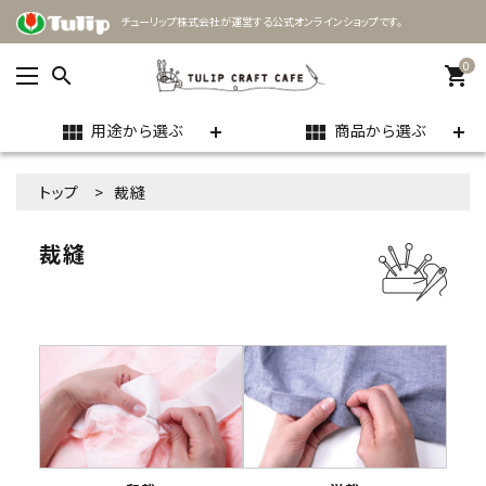
チューリップ株式会社が運営する公式オンラインショップです。
0
search
shopping_cart
用途から選ぶ
商品から選ぶ
view_module
view_module
ACCOUNT MENU
トップ
裁縫
ようこそ ゲスト 様
裁縫
meeting_room
person
ログイン
新規会員登録
search
用途
商品カテゴリー