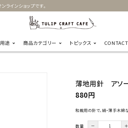
ンラインショップです。
用途
商品カテゴリー
トピックス
CONTAC
お知らせ
キルト
手縫針
裁縫
お針箱
商品に関するＦ
薄地用針 アソ
編み物
かぎ針
ビーズ
レース針
ＡＱ
880円
輪針
編み針用品
和裁用の針で、絹・薄手木綿
カープコラボ
毛糸
商品
－
数量