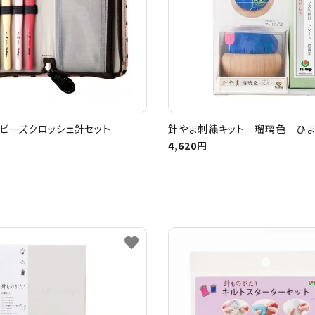
ビーズクロッシェ針セット
針やま刺繍キット 瑠璃色 ひ
4,620円
favorite