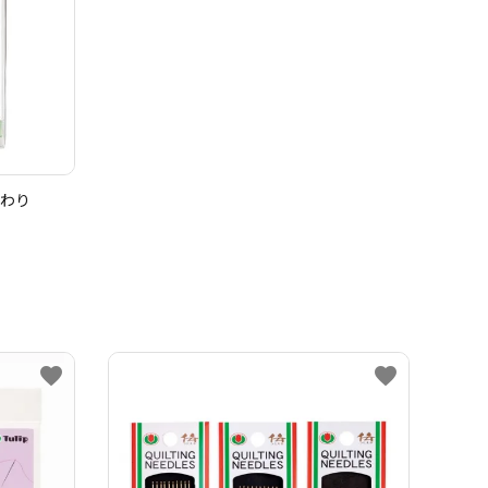
まわり
favorite
favorite