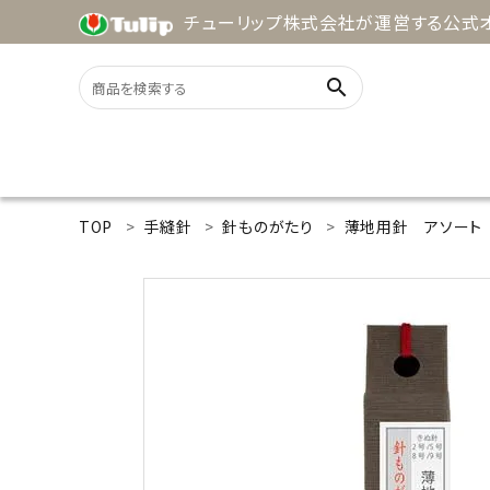
チューリップ株式会社が運営する公式オ
search
ACCOUNT MENU
TOP
手縫針
針ものがたり
薄地用針 アソート
ようこそ ゲスト 様
meeting_room
person
ログイン
新規会員登録
search
用途