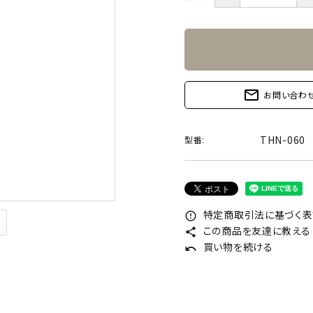
mail_outline
お問い合わ
THN-060
型番:
特定商取引法に基づく表記
error_outline
この商品を友達に教える
share
買い物を続ける
undo