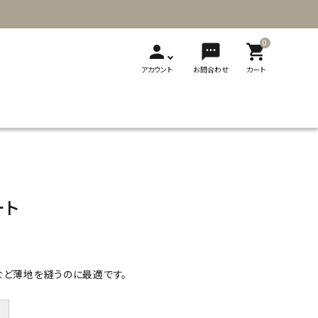
0
person
sms
shopping_cart
アカウント
お問合わせ
カート
T
新発売
展示会
メディア掲載
刺繍
ソーイング用品
レザークラフト
ギフト・贈り物
製品カタログ
ート
切り替え式竹
切り替え式アフ
フェルト
輪針
ガン針
ビーズ用品
フェルト用品
など薄地を縫うのに最適です。
＋