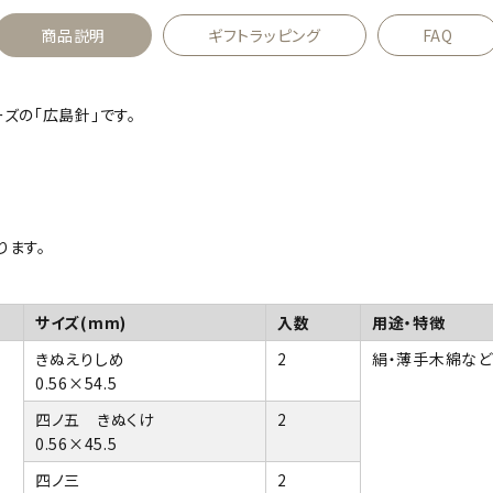
商品説明
ギフトラッピング
FAQ
ズの「広島針」です。
ります。
サイズ(mm)
入数
用途・特徴
きぬえりしめ
2
絹・薄手木綿など
0.56×54.5
四ノ五 きぬくけ
2
0.56×45.5
四ノ三
2