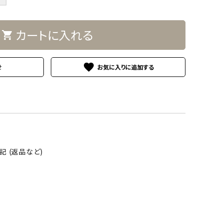
カートに入れる
shopping_cart
favorite
せ
 (返品など)