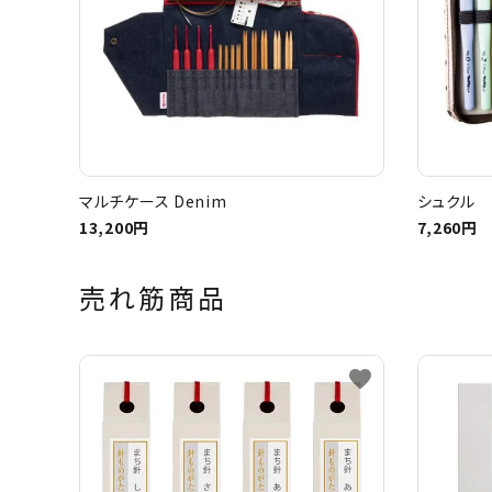
マルチケース Denim
シュクル 
13,200円
7,260円
売れ筋商品
favorite