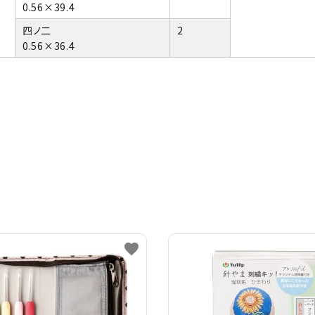
0.56×39.4
四ノ二
2
0.56×36.4
favorite