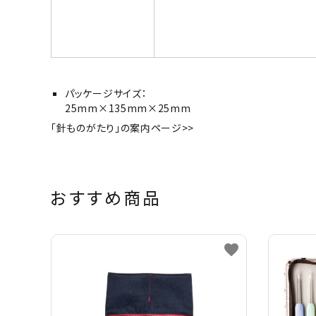
パッケージサイズ：
25mm×135mm×25mm
「針ものがたり」の案内ページ>>
おすすめ商品
favorite