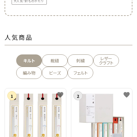
大人気！針ものがたり
人気商品
レザー
キルト
裁縫
刺繍
クラフト
編み物
ビーズ
フェルト
favorite
favorite