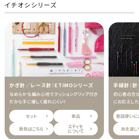
イチオシシリーズ
かぎ針／レース針：ETIMOシリーズ
手縫針：針
なめらかな編み心地でクッショングリップ付き
初心者の方か
だから手に優しく疲れにくい！
にお応えした
セット
単品
普段使いに
エティモ
新色はこちら
糸を通し
について