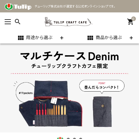
チューリップ株式会社が運営する公式オンラインショップです。
0
search
shopping_cart
用途から選ぶ
商品から選ぶ
view_module
view_module
ACCOUNT MENU
ようこそ ゲスト 様
meeting_room
person
ログイン
新規会員登録
search
用途
商品カテゴリー