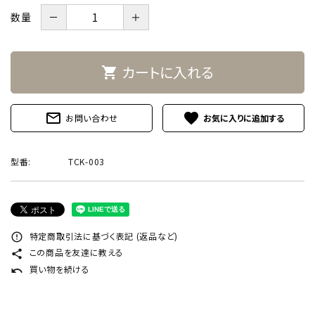
－
＋
数量
カートに入れる
shopping_cart
mail_outline
favorite
お問い合わせ
型番:
TCK-003
特定商取引法に基づく表記 (返品など)
error_outline
この商品を友達に教える
share
買い物を続ける
undo