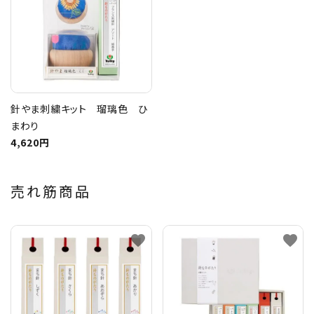
針やま刺繍キット 瑠璃色 ひ
まわり
4,620円
売れ筋商品
favorite
favorite