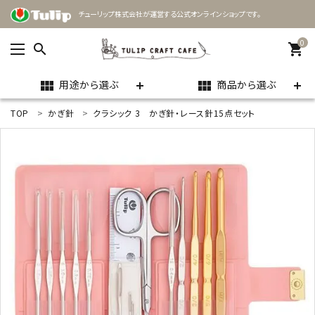
チューリップ株式会社が運営する公式オンラインショップです。
0
search
shopping_cart
用途から選ぶ
商品から選ぶ
view_module
view_module
TOP
かぎ針
クラシック 3 かぎ針・レース針15点セット
ACCOUNT MENU
ようこそ ゲスト 様
meeting_room
person
ログイン
新規会員登録
search
用途
商品カテゴリー