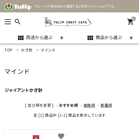
チューリップ株式会社が運営する公式オンラインショップです。
0
search
shopping_cart
用途から選ぶ
商品から選ぶ
view_module
view_module
TOP
かぎ針
マインド
ACCOUNT MENU
ようこそ ゲスト 様
マインド
meeting_room
person
ログイン
新規会員登録
ジャイアントかぎ針
search
[ 並び順を変更 ]
-
おすすめ順
-
価格順
-
新着順
全 [1] 商品中 [1-1] 商品を表示しています
用途
favorite
商品カテゴリー