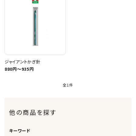
トピックス
配送方法
お支払方法
プライバシーポリシー
ジャイアントかぎ針
880円〜935円
特定商取引法について
全1件
他の商品を探す
キーワード