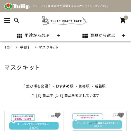
チューリップ株式会社が運営する公式オンラインショップです。
0
search
shopping_cart
用途から選ぶ
商品から選ぶ
view_module
view_module
TOP
手縫針
マスクキット
ACCOUNT MENU
ようこそ ゲスト 様
マスクキット
meeting_room
person
ログイン
新規会員登録
[ 並び順を変更 ]
-
おすすめ順
-
価格順
-
新着順
search
全 [3] 商品中 [1-3] 商品を表示しています
用途
favorite
favorite
商品カテゴリー