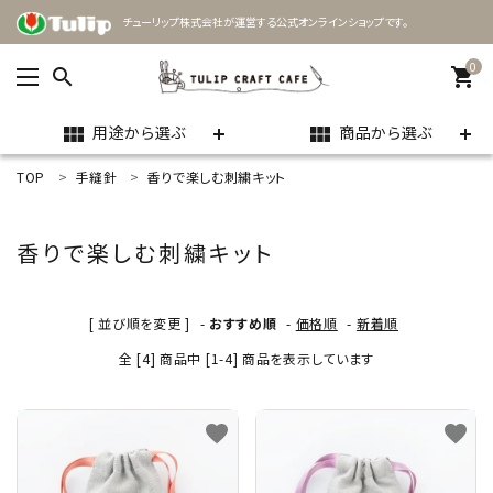
チューリップ株式会社が運営する公式オンラインショップです。
0
search
shopping_cart
用途から選ぶ
商品から選ぶ
view_module
view_module
TOP
手縫針
香りで楽しむ刺繍キット
ACCOUNT MENU
ようこそ ゲスト 様
香りで楽しむ刺繍キット
meeting_room
person
ログイン
新規会員登録
[ 並び順を変更 ]
-
おすすめ順
-
価格順
-
新着順
search
全 [4] 商品中 [1-4] 商品を表示しています
用途
favorite
favorite
商品カテゴリー