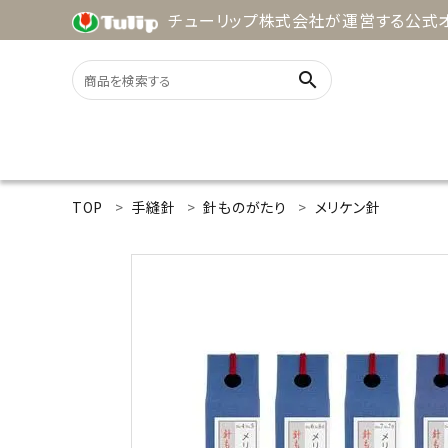
チューリップ株式会社が運営する公式オ
search
ACCOUNT MENU
TOP
手縫針
針ものがたり
メリケン針
ようこそ ゲスト 様
meeting_room
person
ログイン
新規会員登録
search
用途