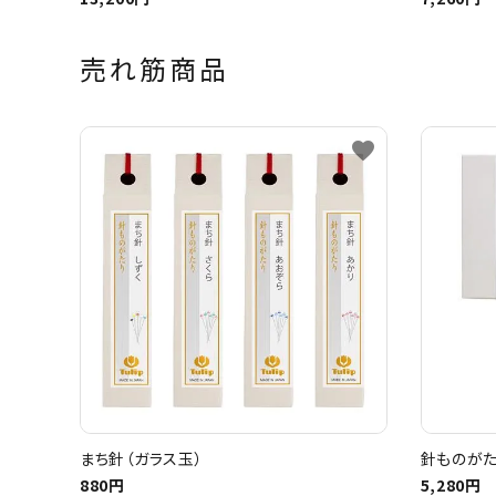
売れ筋商品
favorite
まち針（ガラス玉）
針ものがた
880円
5,280円