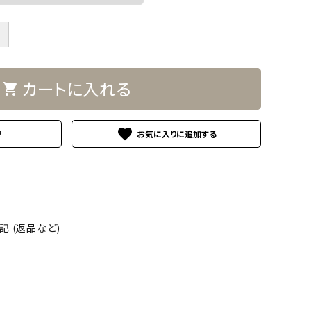
＋
カートに入れる
shopping_cart
favorite
せ
 (返品など)