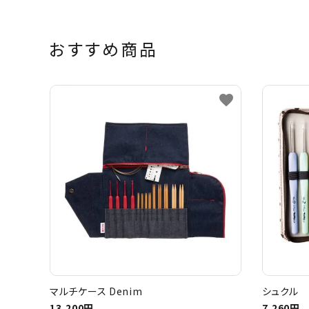
おすすめ商品
favorite
マルチケース Denim
シュクル 
13,200円
7,260円