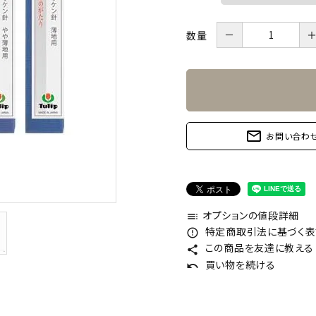
－
数量
mail_outline
お問い合わ
オプションの値段詳細
toc
特定商取引法に基づく表記
error_outline
この商品を友達に教える
share
買い物を続ける
undo