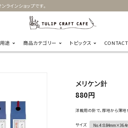
ンラインショップです。
用途
商品カテゴリー
トピックス
CONTAC
お知らせ
キルト
手縫針
裁縫
お針箱
商品に関するＦ
メリケン針
編み物
かぎ針
ビーズ
レース針
ＡＱ
880円
輪針
編み針用品
洋裁用の針で、厚地から薄地
カープコラボ
毛糸
サイズ
商品