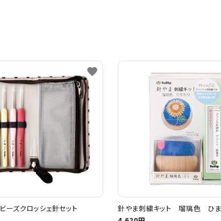
favorite
ビーズクロッシェ針セット
針やま刺繍キット 瑠璃色 ひ
4,620円