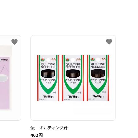
favorite
favorite
伝 キルティング針
462円