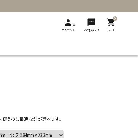
0
person
sms
shopping_cart
アカウント
お問合わせ
カート
T
新発売
展示会
メディア掲載
刺繍
ソーイング用品
レザークラフト
ギフト・贈り物
製品カタログ
切り替え式竹
切り替え式アフ
フェルト
輪針
ガン針
ビーズ用品
フェルト用品
を縫うのに最適な針が選べます。