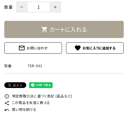
－
＋
数量
カートに入れる
shopping_cart
mail_outline
favorite
お問い合わせ
型番:
TER-001
特定商取引法に基づく表記 (返品など)
error_outline
この商品を友達に教える
share
買い物を続ける
undo