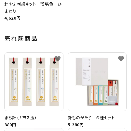
針やま刺繍キット 瑠璃色 ひ
まわり
4,620円
売れ筋商品
favorite
favorite
まち針（ガラス玉）
針ものがたり ６種セット
880円
5,280円