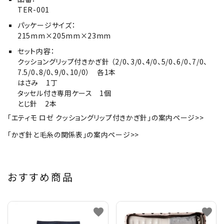
TER-001
パッケージサイズ：
215mm×205mm×23mm
セット内容：
クッショングリップ付きかぎ針 （2/0、3/0、4/0、5/0、6/0、7/0、
7.5/0、8/0、9/0、10/0） 各1本
はさみ 1丁
タッセル付き専用ケース 1個
とじ針 2本
「エティモ ロゼ クッショングリップ付きかぎ針」の案内ページ>>
「かぎ針と毛糸の関係表」の案内ページ>>
おすすめ商品
favorite
favorite