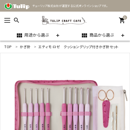
チューリップ株式会社が運営する公式オンラインショップです。
0
search
shopping_cart
用途から選ぶ
商品から選ぶ
view_module
view_module
TOP
かぎ針
エティモ ロゼ クッショングリップ付きかぎ針セット
ACCOUNT MENU
ようこそ ゲスト 様
meeting_room
person
ログイン
新規会員登録
search
用途
商品カテゴリー