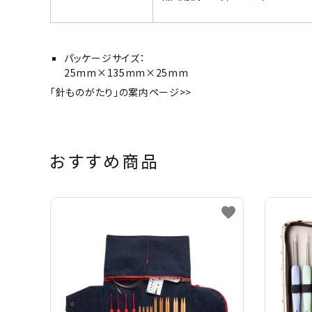
パッケージサイズ：
25mm×135mm×25mm
「針ものがたり」の案内ページ>>
おすすめ商品
favorite