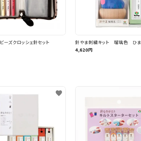
ビーズクロッシェ針セット
針やま刺繍キット 瑠璃色 ひ
4,620円
favorite