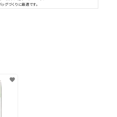
バッグづくりに最適です。
favorite