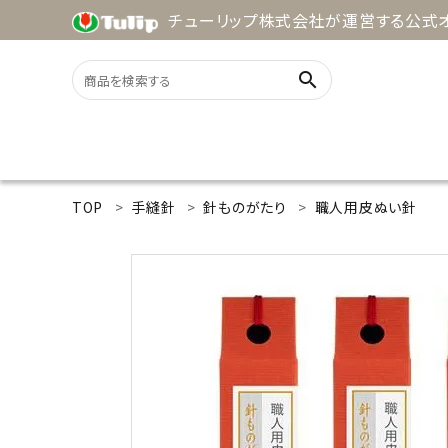
チューリップ株式会社が運営する公式オ
search
ACCOUNT MENU
TOP
手縫針
針ものがたり
職人用皮ぬい針
ようこそ ゲスト 様
meeting_room
person
ログイン
新規会員登録
search
用途