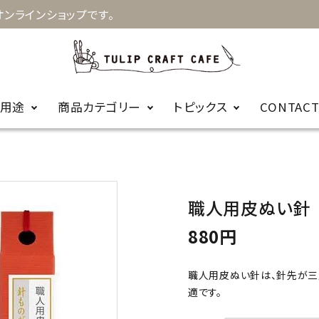
ンラインショップです。
用途
商品カテゴリー
トピックス
CONTAC
お知らせ
キルト
手縫針
裁縫
お針箱
商品に関するＦ
職人用皮ぬい針
編み物
かぎ針
ビーズ
レース針
ＡＱ
880円
輪針
編み針用品
職人用皮ぬい針は、針先が三
適です。
カープコラボ
毛糸
商品