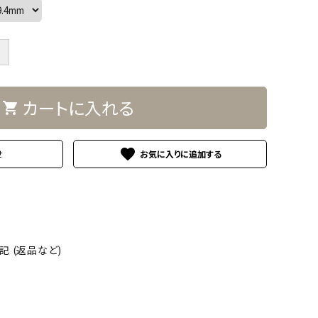
＋
カートに入れる
shopping_cart
favorite
せ
 (返品など)