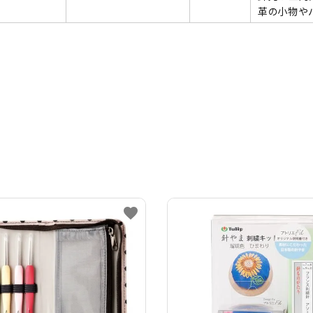
革の小物や
favorite