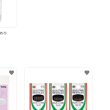
まわり
favorite
favorite