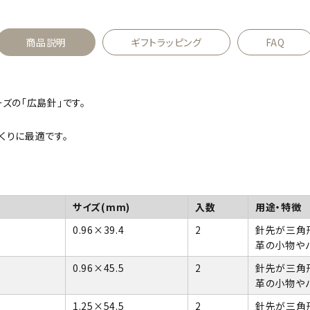
商品説明
ギフトラッピング
FAQ
ズの「広島針」です。
くりに最適です。
サイズ(mm)
入数
用途・特徴
0.96×39.4
2
針先が三角
革の小物や
0.96×45.5
2
針先が三角
革の小物や
1.25×54.5
2
針先が三角