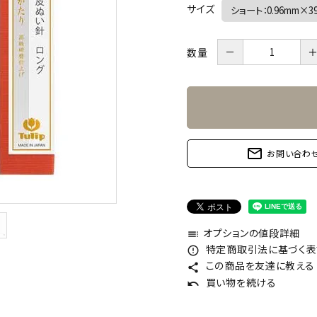
サイズ
－
数量
mail_outline
お問い合わ
オプションの値段詳細
toc
特定商取引法に基づく表記
error_outline
この商品を友達に教える
share
買い物を続ける
undo