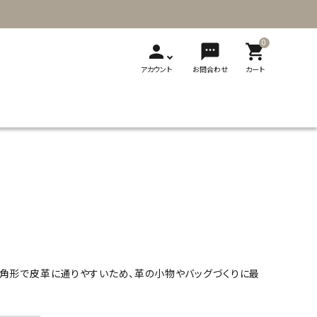
0
person
sms
shopping_cart
アカウント
お問合わせ
カート
T
新発売
展示会
メディア掲載
刺繍
ソーイング用品
レザークラフト
ギフト・贈り物
製品カタログ
切り替え式竹
切り替え式アフ
フェルト
輪針
ガン針
ビーズ用品
フェルト用品
角形で皮革に通りやすいため、革の小物やバッグづくりに最