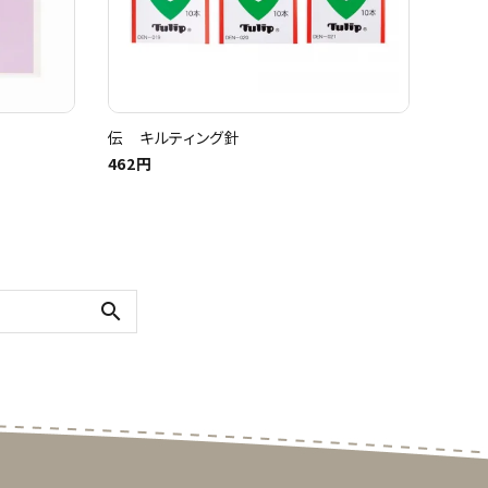
伝 キルティング針
462円
search