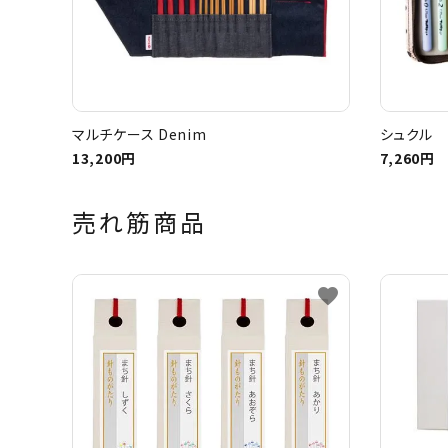
マルチケース Denim
シュクル 
13,200円
7,260円
売れ筋商品
favorite