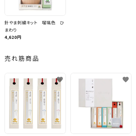
針やま刺繍キット 瑠璃色 ひ
まわり
4,620円
売れ筋商品
favorite
favorite