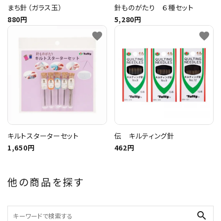
まち針（ガラス玉）
針ものがたり ６種セット
880円
5,280円
favorite
favorite
キルトスターターセット
伝 キルティング針
1,650円
462円
他の商品を探す
search