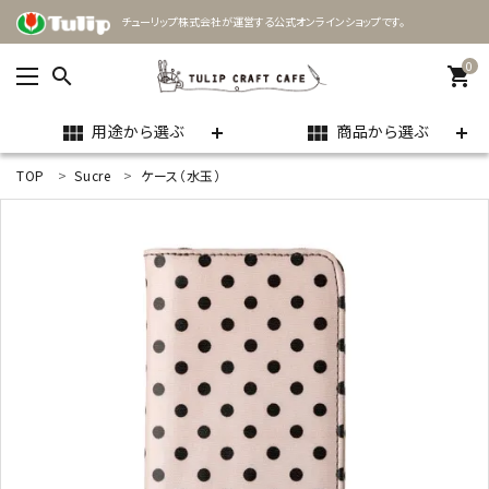
チューリップ株式会社が運営する公式オンラインショップです。
0
search
shopping_cart
用途から選ぶ
商品から選ぶ
view_module
view_module
TOP
Sucre
ケース（水玉）
ACCOUNT MENU
ようこそ ゲスト 様
meeting_room
person
ログイン
新規会員登録
search
用途
商品カテゴリー