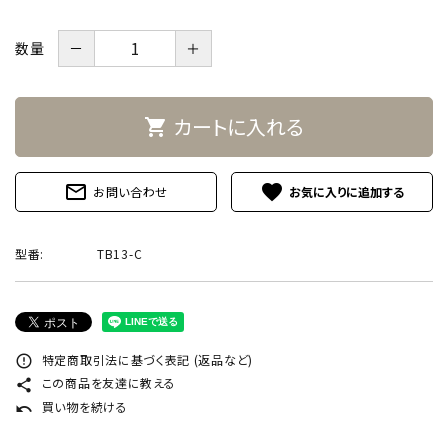
－
＋
数量
カートに入れる
shopping_cart
mail_outline
favorite
お問い合わせ
型番:
TB13-C
特定商取引法に基づく表記 (返品など)
error_outline
この商品を友達に教える
share
買い物を続ける
undo