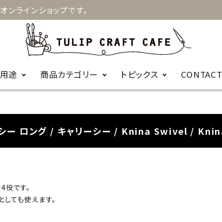
オンラインショップです。
用途
商品カテゴリー
トピックス
CONTAC
お知らせ
キルト
手縫針
裁縫
お針箱
シー ロング /
キャリーシー /
Knina Swivel /
Knin
商品に関するＦ
編み物
かぎ針
ビーズ
レース針
ＡＱ
輪針
編み針用品
4役です。
としても使えます。
カープコラボ
毛糸
商品