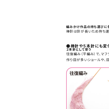
編みかけ作品の持ち運びに
棒針は針が長いため持ち運
●棒針や５本針にも変
２本針として使う
往復編み（平編み）で、マ
作り目が多いショールや、