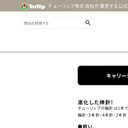
チューリップ株式会社が運営する公式
search
ACCOUNT MENU
ようこそ ゲスト 様
キャリー
meeting_room
person
ログイン
新規会員登録
search
進化した棒針！
チューリップの輪針は1本で
輪針・5本針・4本針・2本針
用途
●軽い