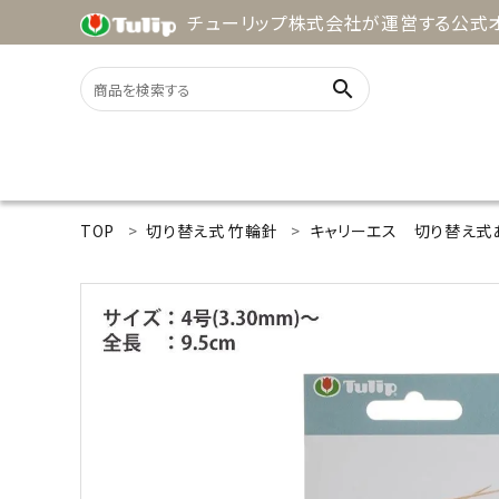
チューリップ株式会社が運営する公式オ
search
ACCOUNT MENU
TOP
切り替え式 竹輪針
キャリーエス 切り替え式
ようこそ ゲスト 様
meeting_room
person
ログイン
新規会員登録
search
用途