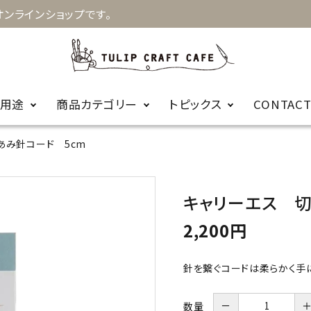
ンラインショップです。
用途
商品カテゴリー
トピックス
CONTAC
あみ針コード 5cm
お知らせ
キルト
手縫針
裁縫
お針箱
商品に関するＦ
キャリーエス 切
編み物
かぎ針
ビーズ
レース針
ＡＱ
2,200円
輪針
編み針用品
針を繋ぐコードは柔らかく手
カープコラボ
毛糸
商品
－
数量