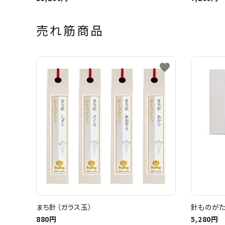
売れ筋商品
favorite
まち針（ガラス玉）
針ものがた
880円
5,280円