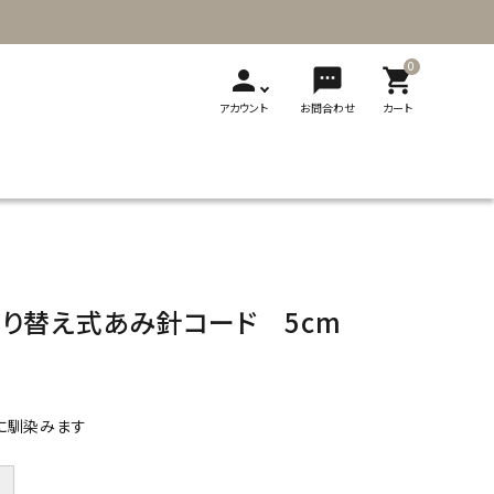
0
person
sms
shopping_cart
アカウント
お問合わせ
カート
T
新発売
展示会
メディア掲載
刺繍
ソーイング用品
レザークラフト
ギフト・贈り物
製品カタログ
り替え式あみ針コード 5cm
切り替え式竹
切り替え式アフ
フェルト
輪針
ガン針
ビーズ用品
フェルト用品
に馴染みます
＋