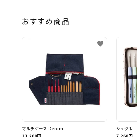
おすすめ商品
favorite
マルチケース Denim
シュクル 
13,200円
7,260円