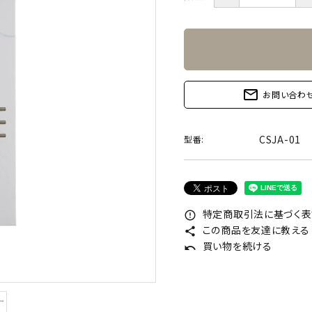
mail_outline
お問い合わ
CSJA-01
型番:
特定商取引法に基づく表記
error_outline
この商品を友達に教える
share
買い物を続ける
undo