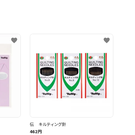
favorite
favorite
伝 キルティング針
462円