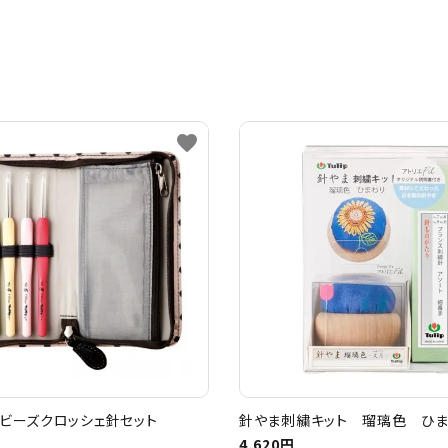
favorite
ビーズクロッシェ針セット
針やま刺繍キット 瑠璃色 ひ
4,620円