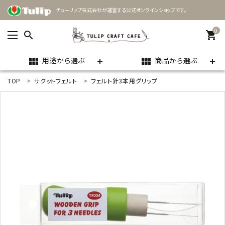
チューリップ株式会社が運営する公式オンラインショップです。
0
search
shopping_cart
用途から選ぶ
商品から選ぶ
view_module
view_module
TOP
サクットフェルト
フェルト針3本用グリップ
ACCOUNT MENU
ようこそ ゲスト 様
meeting_room
person
ログイン
新規会員登録
search
用途
商品カテゴリー