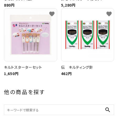
880円
5,280円
favorite
favorite
キルトスターターセット
伝 キルティング針
1,650円
462円
他の商品を探す
search