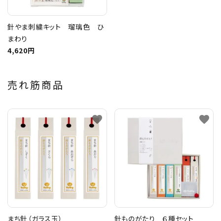
針やま刺繍キット 瑠璃色 ひ
まわり
4,620円
売れ筋商品
favorite
favorite
まち針（ガラス玉）
針ものがたり ６種セット