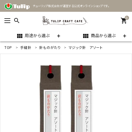
チューリップ株式会社が運営する公式オンラインショップです。
0
search
shopping_cart
用途から選ぶ
商品から選ぶ
view_module
view_module
TOP
手縫針
針ものがたり
マジック針 アソート
ACCOUNT MENU
ようこそ ゲスト 様
meeting_room
person
ログイン
新規会員登録
search
用途
商品カテゴリー