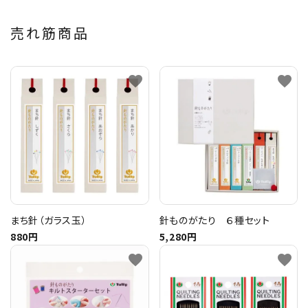
売れ筋商品
favorite
favorite
まち針（ガラス玉）
針ものがたり ６種セット
880円
5,280円
favorite
favorite