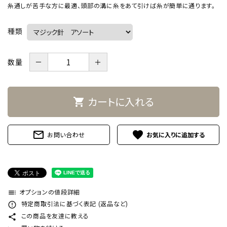
糸通しが苦手な方に最適、頭部の溝に糸をあて引けば糸が簡単に通ります。
種類
－
＋
数量
カートに入れる
shopping_cart
mail_outline
favorite
お問い合わせ
オプションの値段詳細
toc
特定商取引法に基づく表記 (返品など)
error_outline
この商品を友達に教える
share