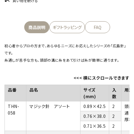
買い物を続ける
undo
商品説明
ギフトラッピング
FAQ
初心者からプロの方まで、あらゆるニーズにお応えしたシリーズの「広島針」
です。
糸通しが苦手な方も、頭部の溝に糸をあて引けば糸が簡単に通ります。
品番
品名
サイズ
入
用途
(mm)
数
THN-
マジック針 アソート
0.89×42.5
2
頭部
058
通り
0.76×38.0
2
厚地
0.71×36.5
2