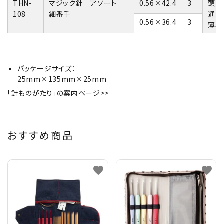
THN-
マジック針 アソート
0.56×42.4
3
頭部
108
細番手
通り
0.56×36.4
3
薄地
パッケージサイズ：
25mm×135mm×25mm
「針ものがたり」の案内ページ>>
おすすめ商品
favorite
favorite