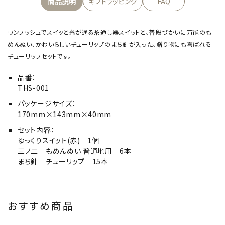
商品説明
ギフトラッピング
FAQ
ワンプッシュでスイッと糸が通る糸通し器スイットと、普段づかいに万能のも
めんぬい、かわいらしいチューリップのまち針が入った、贈り物にも喜ばれる
チューリップセットです。
品番：
THS-001
パッケージサイズ：
170mm×143mm×40mm
セット内容：
ゆっくりスイット(赤) 1個
三ノ二 もめんぬい 普通地用 6本
まち針 チューリップ 15本
おすすめ商品