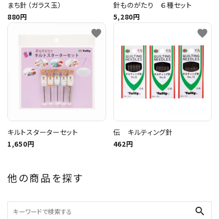
まち針（ガラス玉）
針ものがたり ６種セット
880円
5,280円
favorite
favorite
キルトスターターセット
伝 キルティング針
1,650円
462円
他の商品を探す
search