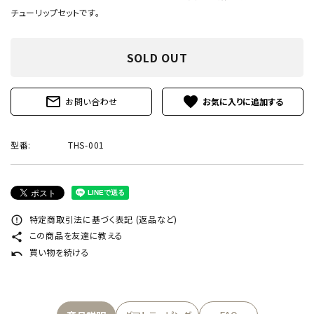
チューリップセットです。
SOLD OUT
mail_outline
favorite
お問い合わせ
型番:
THS-001
特定商取引法に基づく表記 (返品など)
error_outline
この商品を友達に教える
share
買い物を続ける
undo