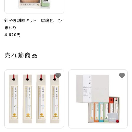
針やま刺繍キット 瑠璃色 ひ
まわり
4,620円
売れ筋商品
favorite
favorite