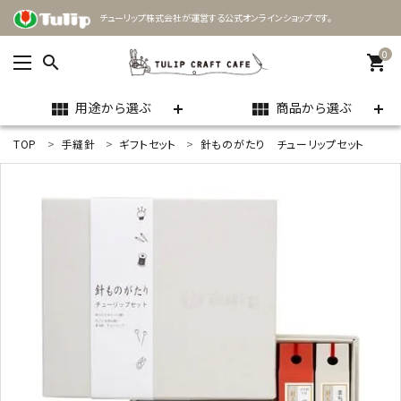
チューリップ株式会社が運営する公式オンラインショップです。
0
search
shopping_cart
用途から選ぶ
商品から選ぶ
view_module
view_module
TOP
手縫針
ギフトセット
針ものがたり チューリップセット
ACCOUNT MENU
ようこそ ゲスト 様
meeting_room
person
ログイン
新規会員登録
search
用途
商品カテゴリー