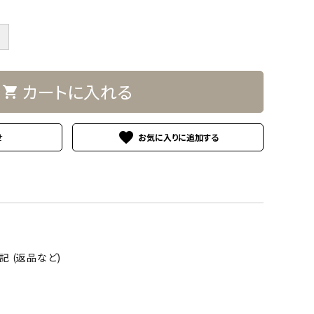
＋
カートに入れる
shopping_cart
favorite
せ
 (返品など)