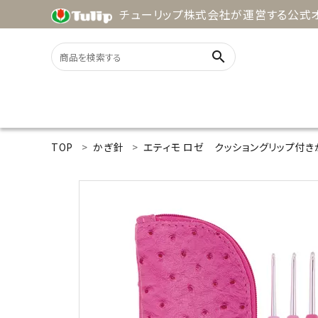
チューリップ株式会社が運営する公式オ
search
ACCOUNT MENU
TOP
かぎ針
エティモ ロゼ クッショングリップ付き
ようこそ ゲスト 様
meeting_room
person
ログイン
新規会員登録
search
用途