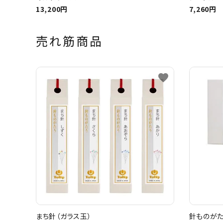
13,200円
7,260円
売れ筋商品
favorite
まち針（ガラス玉）
針ものがた