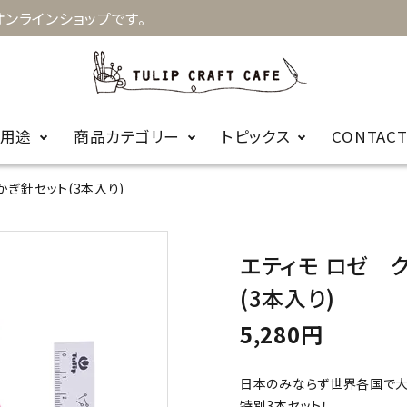
ンラインショップです。
用途
商品カテゴリー
トピックス
CONTAC
かぎ針セット(3本入り)
お知らせ
キルト
手縫針
裁縫
お針箱
商品に関するＦ
エティモ ロゼ 
編み物
かぎ針
ビーズ
レース針
ＡＱ
(3本入り)
5,280円
輪針
編み針用品
カープコラボ
毛糸
日本のみならず世界各国で大
商品
特別3本セット！