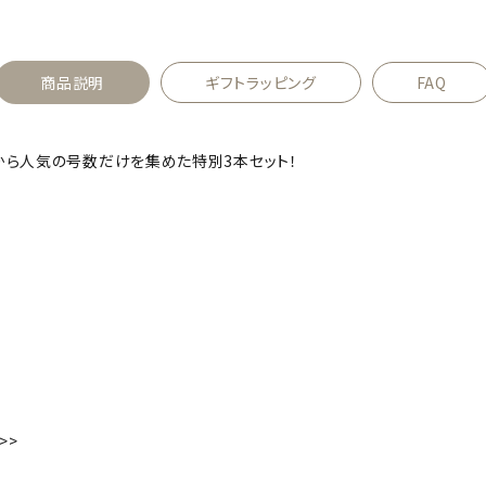
商品説明
ギフトラッピング
FAQ
から人気の号数だけを集めた特別3本セット！
>>