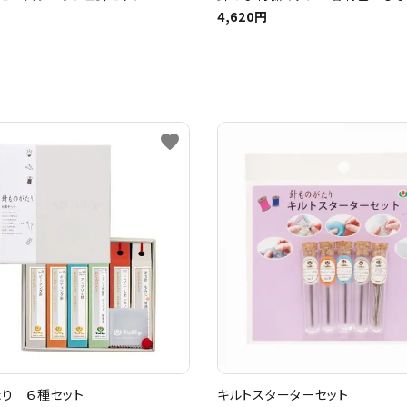
4,620円
favorite
り ６種セット
キルトスターターセット