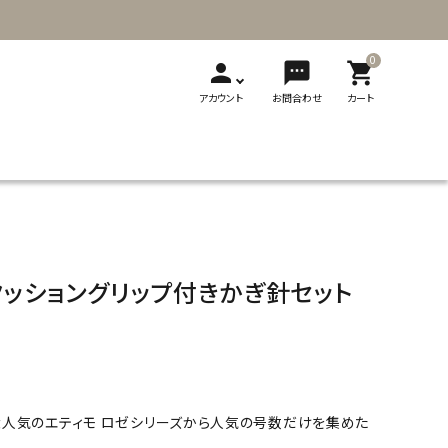
0
person
sms
shopping_cart
アカウント
お問合わせ
カート
T
新発売
展示会
メディア掲載
刺繍
ソーイング用品
レザークラフト
ギフト・贈り物
製品カタログ
クッショングリップ付きかぎ針セット
切り替え式竹
切り替え式アフ
フェルト
輪針
ガン針
ビーズ用品
フェルト用品
人気のエティモ ロゼシリーズから人気の号数だけを集めた