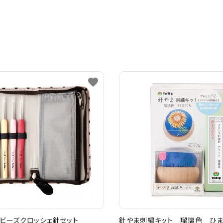
favorite
ビーズクロッシェ針セット
針やま刺繍キット 瑠璃色 ひ