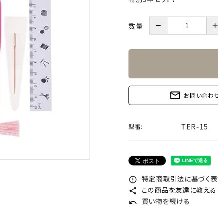
－
数量
mail_outline
お問い合わ
TER-15
型番:
特定商取引法に基づく表記
error_outline
この商品を友達に教える
share
買い物を続ける
undo