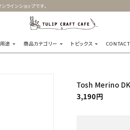
ンラインショップです。
用途
商品カテゴリー
トピックス
CONTAC
お知らせ
キルト
手縫針
裁縫
お針箱
商品に関するＦ
Tosh Merino D
編み物
かぎ針
ビーズ
レース針
ＡＱ
3,190円
輪針
編み針用品
カープコラボ
毛糸
商品