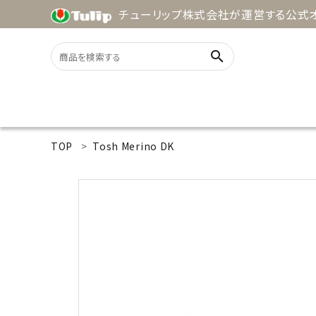
チューリップ株式会社が運営する公式オ
search
ACCOUNT MENU
TOP
Tosh Merino DK
ようこそ ゲスト 様
meeting_room
person
ログイン
新規会員登録
search
用途