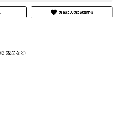
favorite
せ
 (返品など)