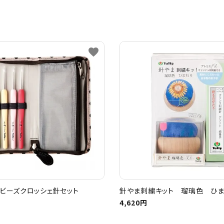
favorite
ビーズクロッシェ針セット
針やま刺繍キット 瑠璃色 ひ
4,620円