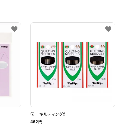
favorite
favorite
伝 キルティング針
462円