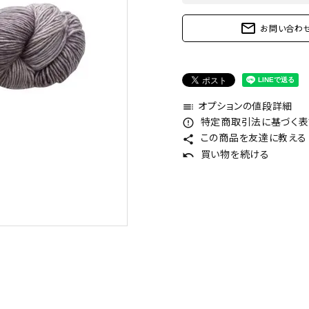
mail_outline
お問い合わ
オプションの値段詳細
toc
特定商取引法に基づく表記
error_outline
この商品を友達に教える
share
買い物を続ける
undo