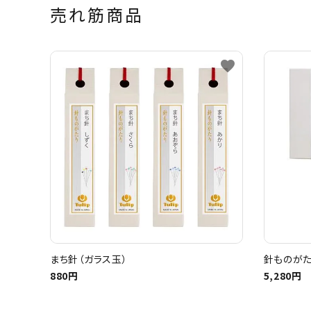
売れ筋商品
favorite
まち針（ガラス玉）
針ものがた
880円
5,280円