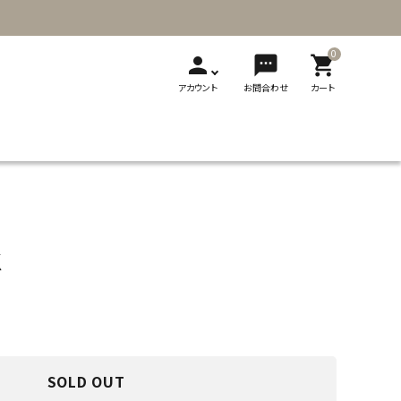
0
person
sms
shopping_cart
アカウント
お問合わせ
カート
T
新発売
展示会
メディア掲載
刺繍
ソーイング用品
レザークラフト
ギフト・贈り物
製品カタログ
K
切り替え式竹
切り替え式アフ
フェルト
輪針
ガン針
ビーズ用品
フェルト用品
SOLD OUT