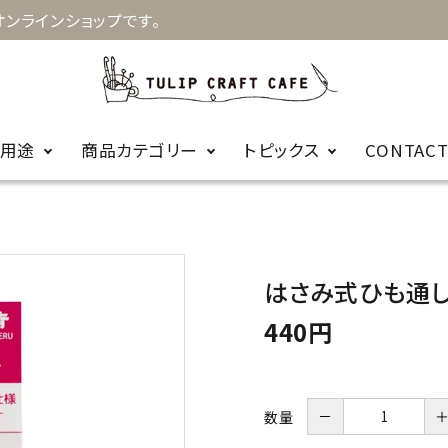
ンラインショップです。
用途
商品カテゴリー
トピックス
CONTAC
お知らせ
キルト
手縫針
裁縫
お針箱
商品に関するＦ
はさみ式ひも通
編み物
かぎ針
ビーズ
レース針
ＡＱ
440円
輪針
編み針用品
カープコラボ
－
数量
毛糸
商品