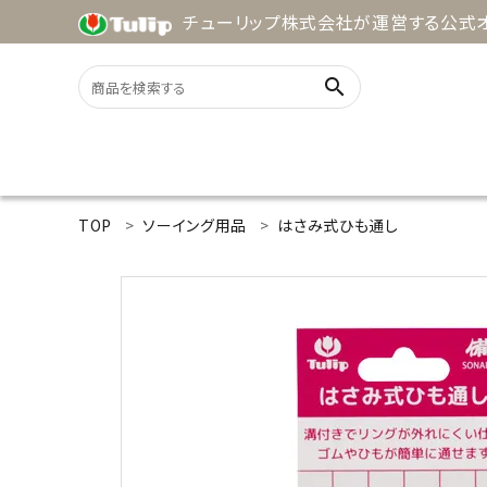
チューリップ株式会社が運営する公式オ
search
ACCOUNT MENU
TOP
ソーイング用品
はさみ式ひも通し
ようこそ ゲスト 様
meeting_room
person
ログイン
新規会員登録
search
用途