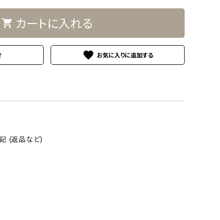
カートに入れる
shopping_cart
favorite
せ
 (返品など)