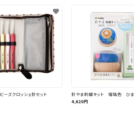
favorite
ビーズクロッシェ針セット
針やま刺繍キット 瑠璃色 ひ
4,620円