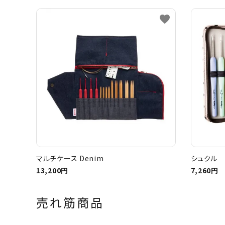
favorite
マルチケース Denim
シュクル 
13,200円
7,260円
売れ筋商品