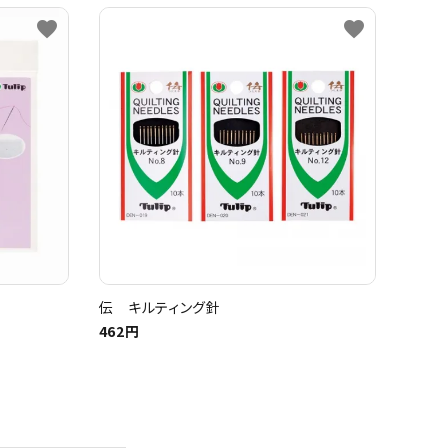
favorite
favorite
伝 キルティング針
462円