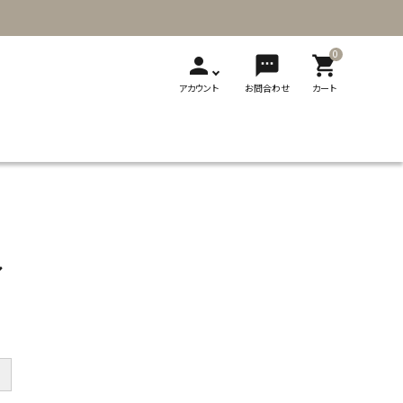
0
person
sms
shopping_cart
アカウント
お問合わせ
カート
T
新発売
展示会
メディア掲載
刺繍
ソーイング用品
レザークラフト
ギフト・贈り物
製品カタログ
し
切り替え式竹
切り替え式アフ
フェルト
輪針
ガン針
ビーズ用品
フェルト用品
＋