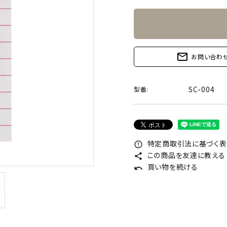
mail_outline
お問い合わ
SC-004
型番:
特定商取引法に基づく表記
error_outline
この商品を友達に教える
share
買い物を続ける
undo