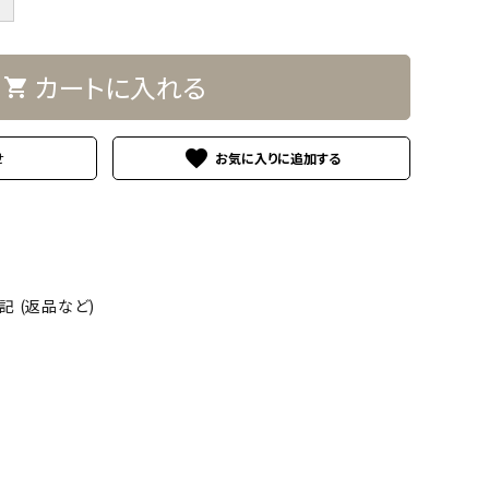
＋
カートに入れる
shopping_cart
favorite
せ
 (返品など)