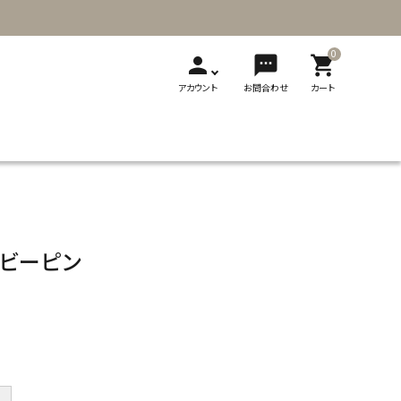
0
person
sms
shopping_cart
アカウント
お問合わせ
カート
T
新発売
展示会
メディア掲載
刺繍
ソーイング用品
レザークラフト
ギフト・贈り物
製品カタログ
ビーピン
切り替え式竹
切り替え式アフ
フェルト
輪針
ガン針
ビーズ用品
フェルト用品