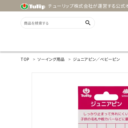
チューリップ株式会社が運営する公式オ
search
ACCOUNT MENU
TOP
ソーイング用品
ジュニアピン／ベビーピン
ようこそ ゲスト 様
meeting_room
person
ログイン
新規会員登録
search
用途