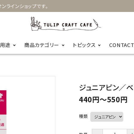
ンラインショップです。
用途
商品カテゴリー
トピックス
CONTAC
お知らせ
キルト
手縫針
裁縫
お針箱
商品に関するＦ
ジュニアピン／ベ
編み物
かぎ針
ビーズ
レース針
ＡＱ
440円〜550円
輪針
編み針用品
種類
カープコラボ
毛糸
商品