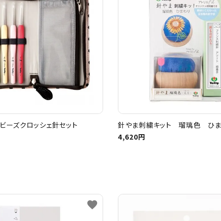
ビーズクロッシェ針セット
針やま刺繍キット 瑠璃色 ひ
4,620円
favorite