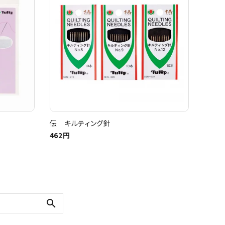
伝 キルティング針
462円
search