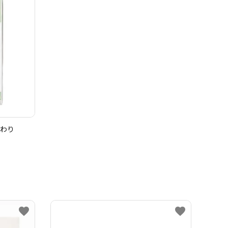
まわり
favorite
favorite