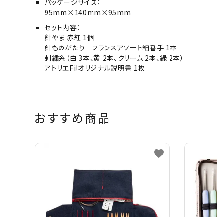
パッケージサイズ：
95mm×140mm×95mm
セット内容：
針やま 赤紅 1個
針ものがたり フランスアソート細番手 1本
刺繍糸（白 3本、黄 2本、クリーム 2本、緑 2本）
アトリエFilオリジナル説明書 1枚
おすすめ商品
favorite