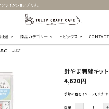
ンラインショップです。
用途
商品カテゴリー
トピックス
CONTAC
 赤紅 つばき
お知らせ
キルト
手縫針
裁縫
お針箱
商品に関するＦ
針やま刺繍キッ
編み物
かぎ針
ビーズ
レース針
ＡＱ
4,620円
輪針
編み針用品
季節の色をイメージした針や
カープコラボ
毛糸
商品
－
数量