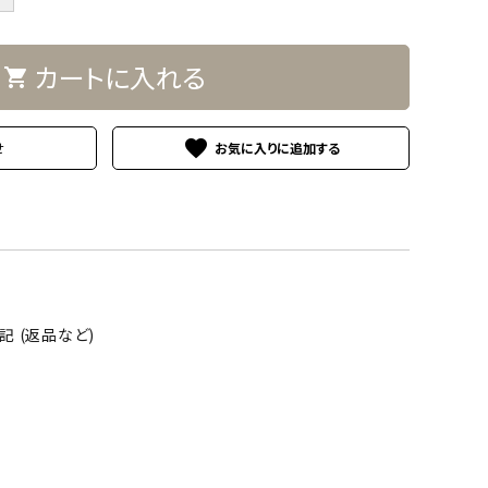
カートに入れる
shopping_cart
favorite
せ
 (返品など)