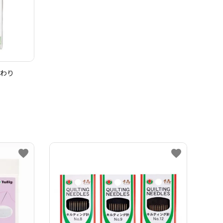
まわり
favorite
favorite