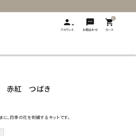
0
person
sms
shopping_cart
アカウント
お問合わせ
カート
T
新発売
展示会
メディア掲載
刺繍
ソーイング用品
レザークラフト
ギフト・贈り物
製品カタログ
ト 赤紅 つばき
切り替え式竹
切り替え式アフ
フェルト
輪針
ガン針
ビーズ用品
フェルト用品
まに、四季の花を刺繍するキットです。
＋