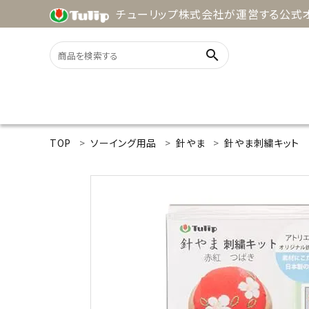
チューリップ株式会社が運営する公式オ
search
ACCOUNT MENU
TOP
ソーイング用品
針やま
針やま刺繍キット
ようこそ ゲスト 様
meeting_room
person
ログイン
新規会員登録
search
用途