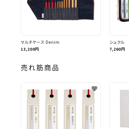
マルチケース Denim
シュクル 
13,200円
7,260円
売れ筋商品
favorite