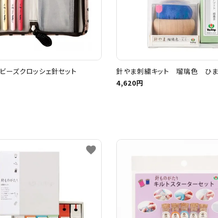
ビーズクロッシェ針セット
針やま刺繍キット 瑠璃色 ひ
4,620円
favorite