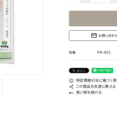
mail_outline
お問い合わ
PK-001
型番:
特定商取引法に基づく表記
error_outline
この商品を友達に教える
share
買い物を続ける
undo