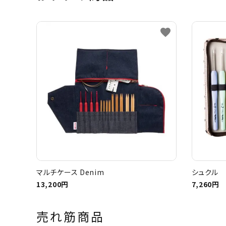
favorite
マルチケース Denim
シュクル 
13,200円
7,260円
売れ筋商品