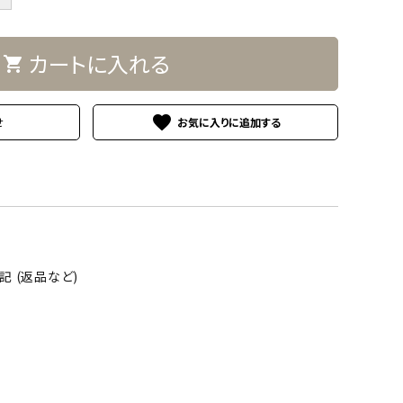
カートに入れる
shopping_cart
favorite
せ
 (返品など)