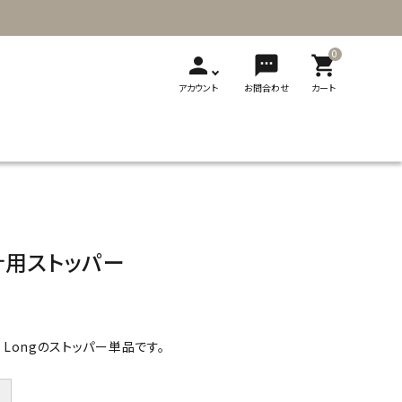
0
person
sms
shopping_cart
アカウント
お問合わせ
カート
T
新発売
展示会
メディア掲載
刺繍
ソーイング用品
レザークラフト
ギフト・贈り物
製品カタログ
針用ストッパー
切り替え式竹
切り替え式アフ
フェルト
輪針
ガン針
ビーズ用品
フェルト用品
 Longのストッパー単品です。
＋