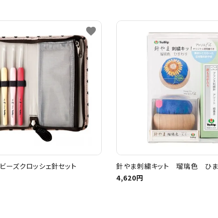
favorite
ビーズクロッシェ針セット
針やま刺繍キット 瑠璃色 ひ
4,620円