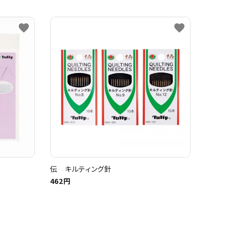
favorite
favorite
伝 キルティング針
462円