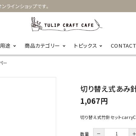
ンラインショップです。
用途
商品カテゴリー
トピックス
CONTAC
パー
お知らせ
キルト
手縫針
裁縫
お針箱
商品に関するＦ
切り替え式あみ
編み物
かぎ針
ビーズ
レース針
ＡＱ
1,067円
輪針
編み針用品
切り替え式竹針セットcarryC
カープコラボ
毛糸
商品
－
数量