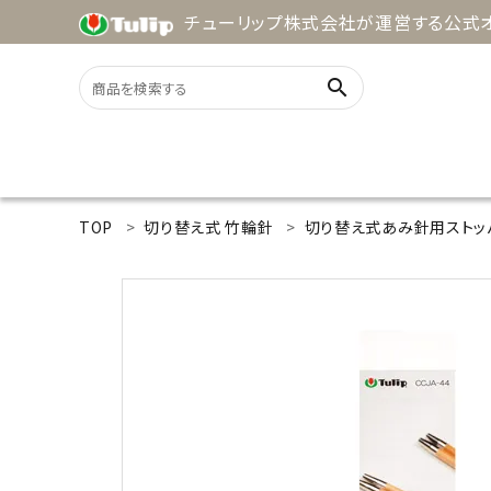
チューリップ株式会社が運営する公式オ
search
ACCOUNT MENU
TOP
切り替え式 竹輪針
切り替え式あみ針用ストッ
ようこそ ゲスト 様
meeting_room
person
ログイン
新規会員登録
search
用途