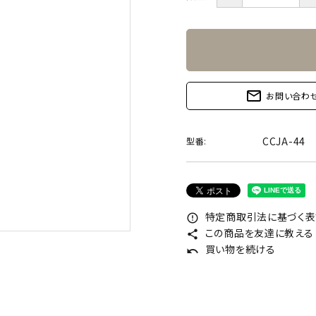
mail_outline
お問い合わ
CCJA-44
型番:
特定商取引法に基づく表記
error_outline
この商品を友達に教える
share
買い物を続ける
undo