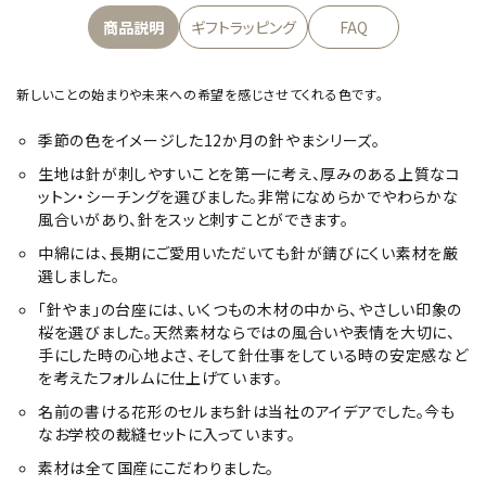
商品説明
ギフトラッピング
FAQ
新しいことの始まりや未来への希望を感じさせてくれる色です。
季節の色をイメージした12か月の針やまシリーズ。
生地は針が刺しやすいことを第一に考え、厚みのある上質なコ
ットン・シーチングを選びました。非常になめらかでやわらかな
風合いがあり、針をスッと刺すことができます。
中綿には、長期にご愛用いただいても針が錆びにくい素材を厳
選しました。
「針やま」の台座には、いくつもの木材の中から、やさしい印象の
桜を選びました。天然素材ならではの風合いや表情を大切に、
手にした時の心地よさ、そして針仕事をしている時の安定感など
を考えたフォルムに仕上げています。
名前の書ける花形のセルまち針は当社のアイデアでした。今も
なお学校の裁縫セットに入っています。
素材は全て国産にこだわりました。