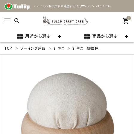
チューリップ株式会社が運営する公式オンラインショップです。
0
search
shopping_cart
用途から選ぶ
商品から選ぶ
view_module
view_module
TOP
ソーイング用品
針やま
針やま 銀白色
ACCOUNT MENU
ようこそ ゲスト 様
meeting_room
person
ログイン
新規会員登録
search
用途
商品カテゴリー