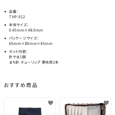
品番：
THP-012
本体サイズ：
0.45mm×48.0mm
パッケージサイズ：
65mm×80mm×65mm
セット内容：
針やま1個
まち針 チューリップ 薄地用1本
おすすめ商品
favorite
favorite