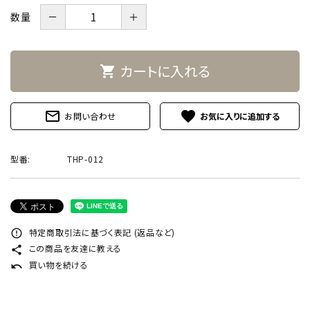
－
＋
数量
カートに入れる
shopping_cart
mail_outline
favorite
お問い合わせ
型番:
THP-012
特定商取引法に基づく表記 (返品など)
error_outline
この商品を友達に教える
share
買い物を続ける
undo