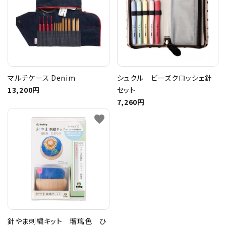
マルチケース Denim
シュクル ビーズクロッシェ針
13,200円
セット
7,260円
favorite
針やま刺繍キット 瑠璃色 ひ