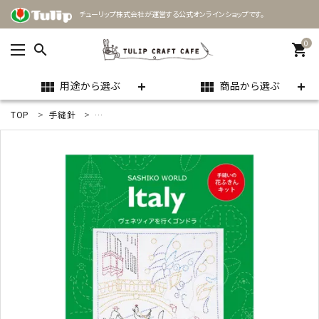
チューリップ株式会社が運営する公式オンラインショップです。
0
search
shopping_cart
用途から選ぶ
商品から選ぶ
view_module
view_module
TOP
手縫針
花ふきん SASHIKO WORLD Italy ヴェネツィアを行くゴ
ACCOUNT MENU
ようこそ ゲスト 様
meeting_room
person
ログイン
新規会員登録
search
用途
商品カテゴリー