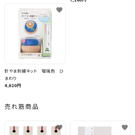
favorite
針やま刺繍キット 瑠璃色 ひ
まわり
4,620円
売れ筋商品
favorite
favorite