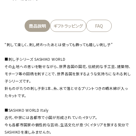
商品説明
ギフトラッピング
FAQ
“刺して楽しく、刺し終わったあとは使っても飾っても嬉しい刺し子”
■刺し子シリーズ SASHIKO WORLD
その土地への思いを馳せながら、世界各国の国花、伝統的な手工芸、建築物、
モチーフ等の図柄を刺すことで、世界各国を旅するような気持ちになれる刺し
子シリーズです。
針ものがたりの刺し子針1本、糸、水で落とせるプリントつきの晒木綿が入っ
たキットです。
■SASHIKO WORLD Italy
古代、中世には各都市で小国が形成されていたイタリア。
今も各都市国家の個性的な芸術、生活文化が息づくイタリアを旅する気分で
SASHIKOを楽しみませんか。