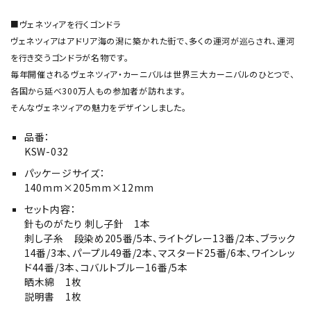
■ヴェネツィアを行くゴンドラ
ヴェネツィアはアドリア海の潟に築かれた街で、多くの運河が巡らされ、運河
を行き交うゴンドラが名物です。
毎年開催されるヴェネツィア・カーニバルは世界三大カーニバルのひとつで、
各国から延べ300万人もの参加者が訪れます。
そんなヴェネツィアの魅力をデザインしました。
品番：
KSW-032
パッケージサイズ：
140mm×205mm×12mm
セット内容：
針ものがたり 刺し子針 1本
刺し子糸 段染め205番/5本、ライトグレー13番/2本、ブラック
14番/3本、パープル49番/2本、マスタード25番/6本、ワインレッ
ド44番/3本、コバルトブルー16番/5本
晒木綿 1枚
説明書 1枚