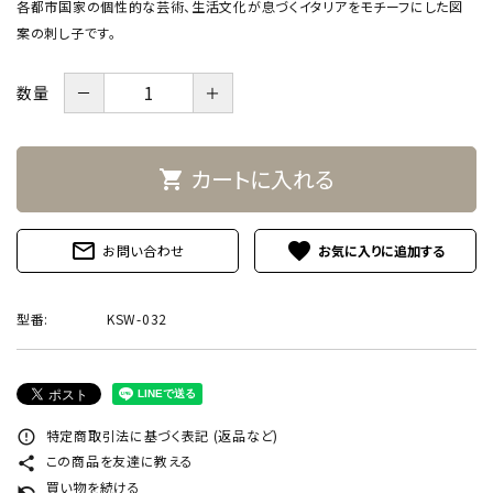
各都市国家の個性的な芸術、生活文化が息づくイタリアをモチーフにした図
案の刺し子です。
－
＋
数量
カートに入れる
shopping_cart
mail_outline
favorite
お問い合わせ
型番:
KSW-032
特定商取引法に基づく表記 (返品など)
error_outline
この商品を友達に教える
share
買い物を続ける
undo